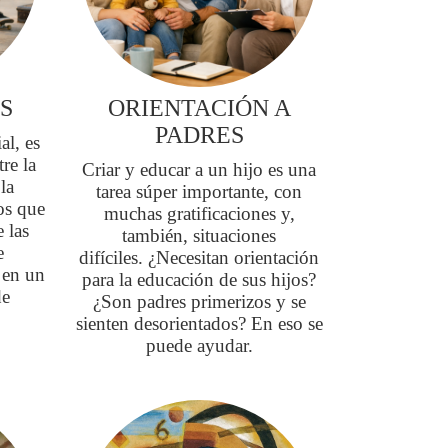
S
ORIENTACIÓN A
PADRES
al, es
re la
Criar y educar a un hijo es una
la
tarea súper importante, con
os que
muchas gratificaciones y,
e las
también, situaciones
e
difíciles. ¿Necesitan orientación
 en un
para la educación de sus hijos?
de
¿Son padres primerizos y se
.
sienten desorientados? En eso se
puede ayudar.