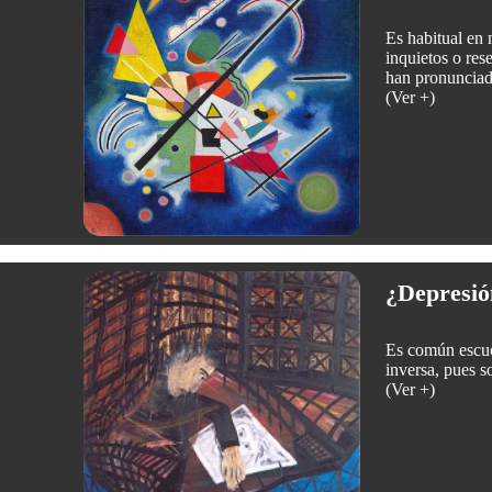
Es habitual en 
inquietos o res
han pronunciado
(Ver +)
¿Depresió
Es común escuch
inversa, pues s
(Ver +)