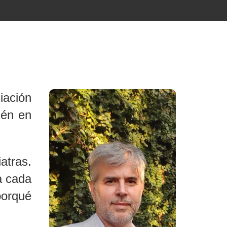
iación
ién en
atras.
a cada
porqué