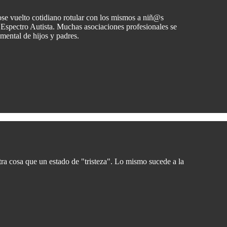
ose vuelto cotidiano rotular con los mismos a niñ@s
 Espectro Autista. Muchas asociaciones profesionales se
 mental de hijos y padres.
ra cosa que un estado de "tristeza". Lo mismo sucede a la